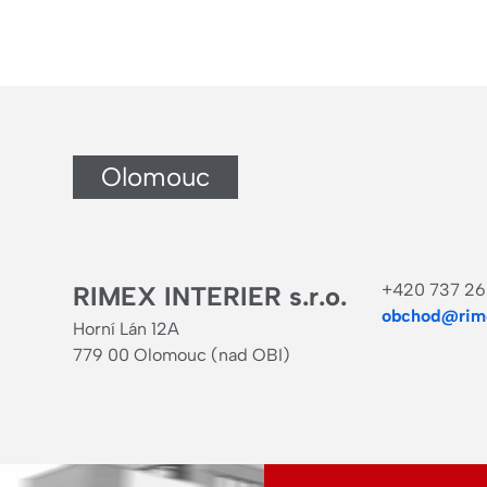
Olomouc
+420 737 26
RIMEX INTERIER s.r.o.
obchod@rime
Horní Lán 12A
779 00 Olomouc (nad OBI)