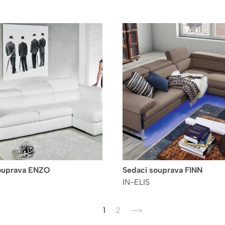
ouprava ENZO
Sedací souprava FINN
IN-ELIS
Aktuální
1
Page
2
Následující
⟶
stránka
stránka