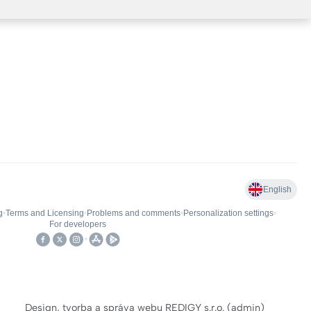
Design, tvorba a správa webu REDIGY s.r.o.
(
admin
)