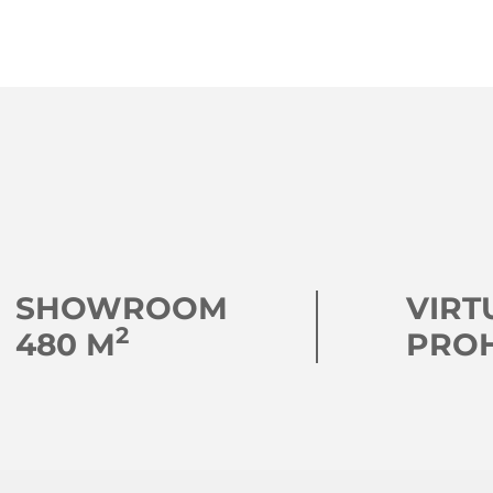
SHOWROOM
VIRT
2
480 M
PRO