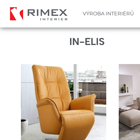
Přejít
k
VÝROBA INTERIÉRŮ
Hlavní
hlavnímu
obsahu
navigace
IN-ELIS