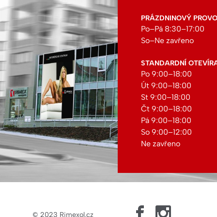
PRÁZDNINOVÝ PROVOZ:
Po–Pá 8:30–17:00
So–Ne zavřeno
STANDARDNÍ OTEVÍR
Po 9:00–18:00
Út 9:00–18:00
St 9:00–18:00
Čt 9:00–18:00
Pá 9:00–18:00
So 9:00–12:00
Ne zavřeno
© 2023
Rimexol.cz