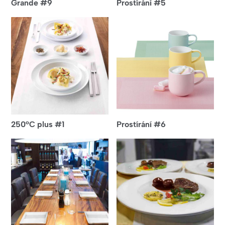
Grande #9
Prostírání #5
250°C plus #1
Prostírání #6