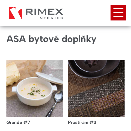
Přejít
k
hlavnímu
obsahu
ASA bytové doplňky
Grande #7
Prostírání #3