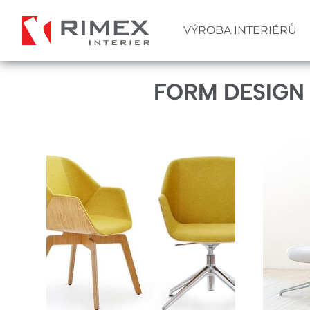
Přejít
k
VÝROBA INTERIÉRŮ
Hlavní
hlavnímu
obsahu
navigace
FORM DESIGN