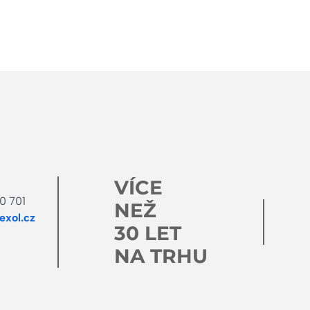
stránka
stránka
VÍCE
0 701
NEŽ
xol.cz
30 LET
NA TRHU