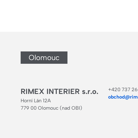
Olomouc
+420 737 26
RIMEX INTERIER s.r.o.
obchod@rime
Horní Lán 12A
779 00 Olomouc (nad OBI)