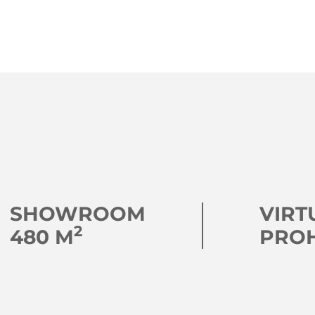
SHOWROOM
VIRT
2
480 M
PRO