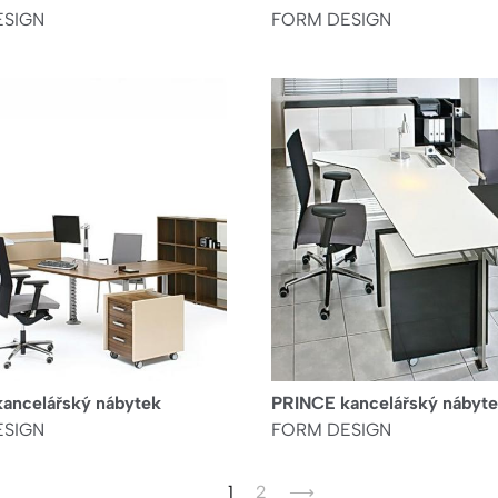
ESIGN
FORM DESIGN
ncelářský nábytek
PRINCE kancelářský nábyt
ESIGN
FORM DESIGN
Aktuální
1
Page
2
Následující
⟶