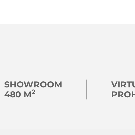
SHOWROOM
VIRT
2
480 M
PRO