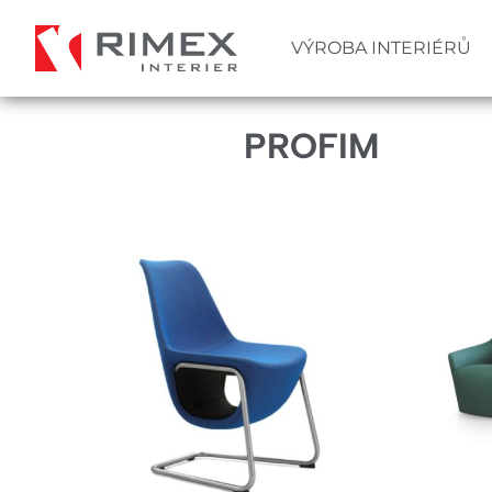
Přejít
k
VÝROBA INTERIÉRŮ
Hlavní
hlavnímu
obsahu
navigace
PROFIM