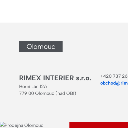
Olomouc
+420 737 26
RIMEX INTERIER s.r.o.
obchod@rime
Horní Lán 12A
779 00 Olomouc (nad OBI)