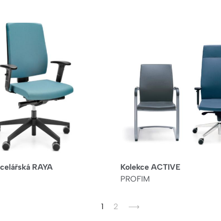
ncelářská RAYA
Kolekce ACTIVE
PROFIM
Aktuální
1
Page
2
Následující
⟶
stránka
stránka