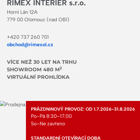
RIMEX INTERIER s.r.o.
Horní Lán 12A
779 00 Olomouc (nad OBI)
+420 737 260 701
obchod@rimexol.cz
VÍCE NEŽ 30 LET NA TRHU
2
SHOWROOM 480 M
VIRTUÁLNÍ PROHLÍDKA
PRÁZDNINOVÝ PROVOZ: OD 1.7.2026-31.8.2026
Po–Pá 8:30–17:00
So–Ne zavřeno
STANDARDNÍ OTEVÍRACÍ DOBA