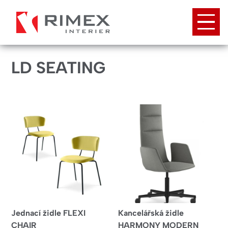
Přejít
k
hlavnímu
obsahu
LD SEATING
Jednací židle FLEXI
Kancelářská židle
CHAIR
HARMONY MODERN