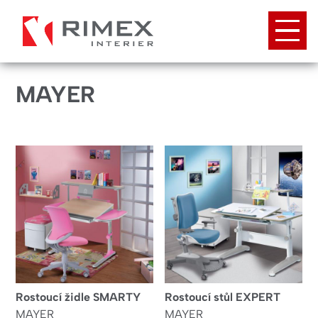
Přejít
k
hlavnímu
obsahu
MAYER
Rostoucí židle SMARTY
Rostoucí stůl EXPERT
MAYER
MAYER