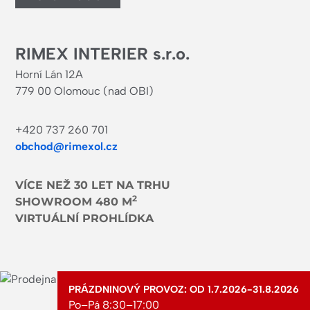
RIMEX INTERIER s.r.o.
Horní Lán 12A
779 00 Olomouc (nad OBI)
+420 737 260 701
obchod@rimexol.cz
VÍCE NEŽ 30 LET NA TRHU
2
SHOWROOM 480 M
VIRTUÁLNÍ PROHLÍDKA
PRÁZDNINOVÝ PROVOZ: OD 1.7.2026-31.8.2026
Po–Pá 8:30–17:00