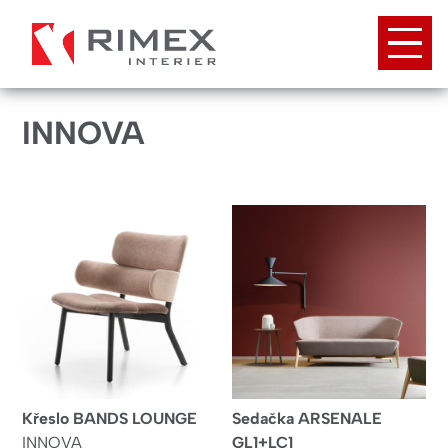
Přejít
k
hlavnímu
obsahu
INNOVA
Křeslo BANDS LOUNGE
Sedačka ARSENALE
INNOVA
GL1+LC1