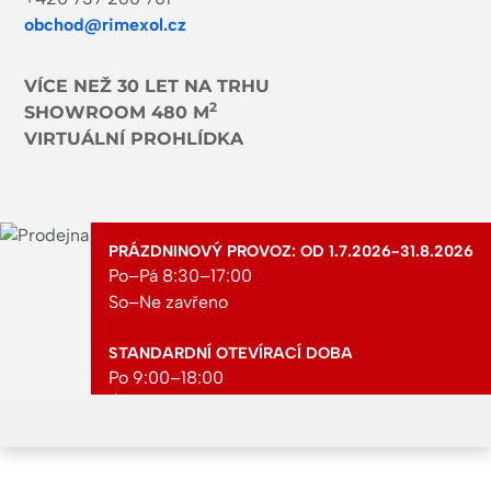
obchod@rimexol.cz
VÍCE NEŽ 30 LET NA TRHU
2
SHOWROOM 480 M
VIRTUÁLNÍ PROHLÍDKA
PRÁZDNINOVÝ PROVOZ: OD 1.7.2026-31.8.2026
Po–Pá 8:30–17:00
So–Ne zavřeno
STANDARDNÍ OTEVÍRACÍ DOBA
Po 9:00–18:00
Út 9:00–18:00
St 9:00–18:00
Čt 9:00–18:00
Pá 9:00–18:00