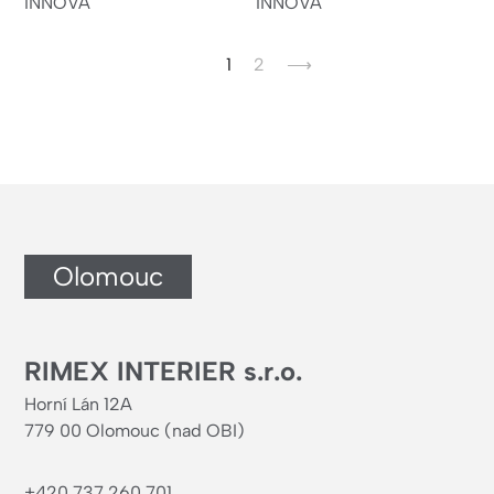
INNOVA
INNOVA
Aktuální
1
Page
2
Následující
⟶
stránka
stránka
Olomouc
RIMEX INTERIER s.r.o.
Horní Lán 12A
779 00 Olomouc (nad OBI)
+420 737 260 701