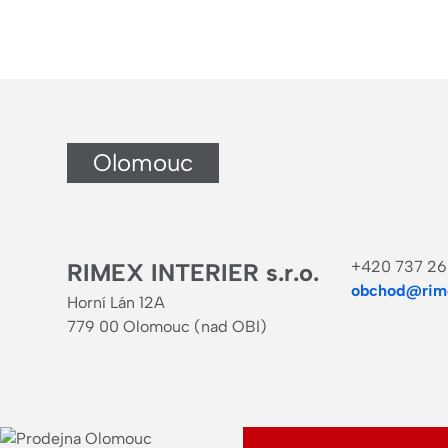
Olomouc
+420 737 26
RIMEX INTERIER s.r.o.
obchod@rime
Horní Lán 12A
779 00 Olomouc (nad OBI)