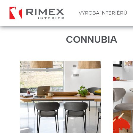
Přejít
k
VÝROBA INTERIÉRŮ
Hlavní
hlavnímu
obsahu
navigace
CONNUBIA