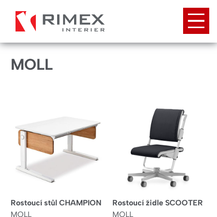
Přejít
k
hlavnímu
obsahu
MOLL
Rostoucí stůl CHAMPION
Rostoucí židle SCOOTER
MOLL
MOLL