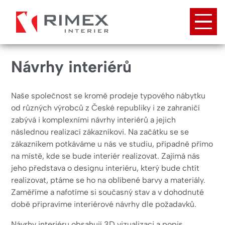
Přejít
k
hlavnímu
obsahu
Návrhy interiérů
Naše společnost se kromě prodeje typového nábytku
od různých výrobců z České republiky i ze zahraničí
zabývá i komplexními návrhy interiérů a jejich
následnou realizací zákazníkovi. Na začátku se se
zákazníkem potkáváme u nás ve studiu, případně přímo
na místě, kde se bude interiér realizovat. Zajímá nás
jeho představa o designu interiéru, který bude chtít
realizovat, ptáme se ho na oblíbené barvy a materiály.
Zaměříme a nafotíme si současný stav a v dohodnuté
době připravíme interiérové návrhy dle požadavků.
Návrhy interiéru obsahují 3D vizualizaci a popis