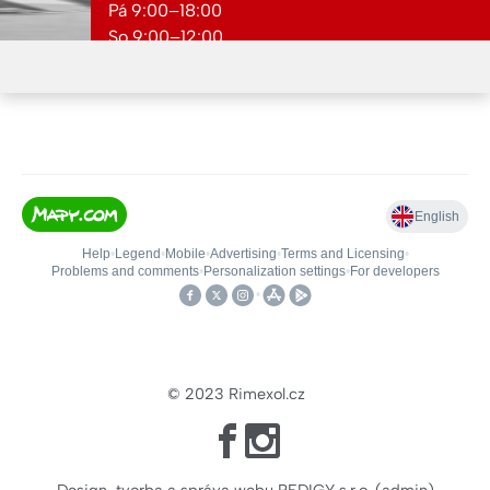
Pá 9:00–18:00
So 9:00–12:00
Ne zavřeno
© 2023
Rimexol.cz
Design, tvorba a správa webu REDIGY s.r.o.
(
admin
)