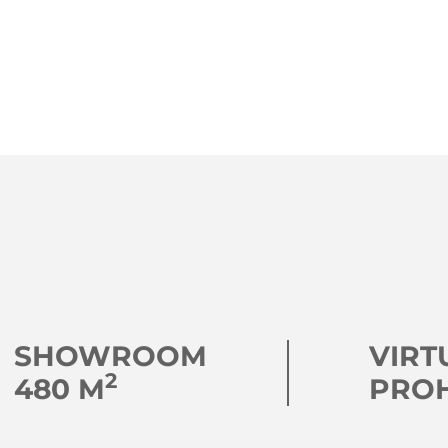
SHOWROOM
VIRT
2
480 M
PRO