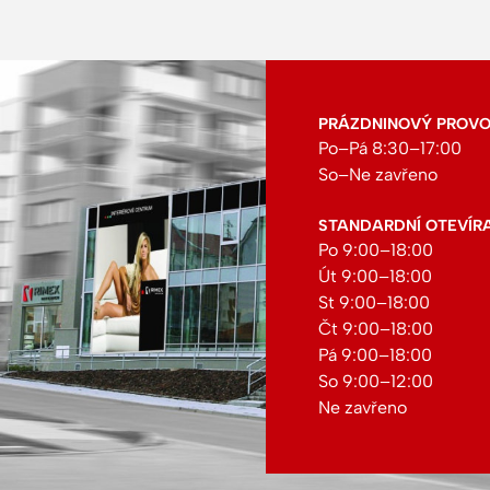
PRÁZDNINOVÝ PROVOZ:
Po–Pá 8:30–17:00
So–Ne zavřeno
STANDARDNÍ OTEVÍR
Po 9:00–18:00
Út 9:00–18:00
St 9:00–18:00
Čt 9:00–18:00
Pá 9:00–18:00
So 9:00–12:00
Ne zavřeno