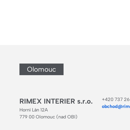
Olomouc
+420 737 26
RIMEX INTERIER s.r.o.
obchod@rime
Horní Lán 12A
779 00 Olomouc (nad OBI)