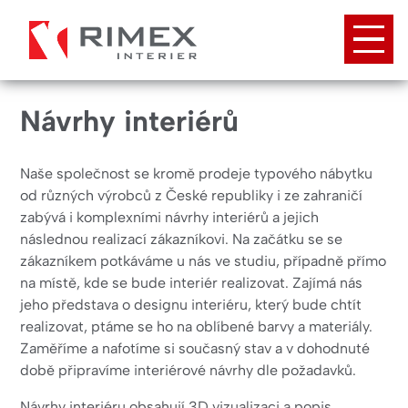
Přejít
k
hlavnímu
obsahu
Návrhy interiérů
Naše společnost se kromě prodeje typového nábytku
od různých výrobců z České republiky i ze zahraničí
zabývá i komplexními návrhy interiérů a jejich
následnou realizací zákazníkovi. Na začátku se se
zákazníkem potkáváme u nás ve studiu, případně přímo
na místě, kde se bude interiér realizovat. Zajímá nás
jeho představa o designu interiéru, který bude chtít
realizovat, ptáme se ho na oblíbené barvy a materiály.
Zaměříme a nafotíme si současný stav a v dohodnuté
době připravíme interiérové návrhy dle požadavků.
Návrhy interiéru obsahují 3D vizualizaci a popis