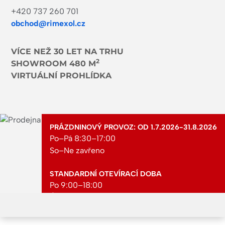
+420 737 260 701
obchod@rimexol.cz
VÍCE NEŽ 30 LET NA TRHU
2
SHOWROOM 480 M
VIRTUÁLNÍ PROHLÍDKA
PRÁZDNINOVÝ PROVOZ: OD 1.7.2026-31.8.2026
Po–Pá 8:30–17:00
So–Ne zavřeno
STANDARDNÍ OTEVÍRACÍ DOBA
Po 9:00–18:00
Út 9:00–18:00
St 9:00–18:00
Čt 9:00–18:00