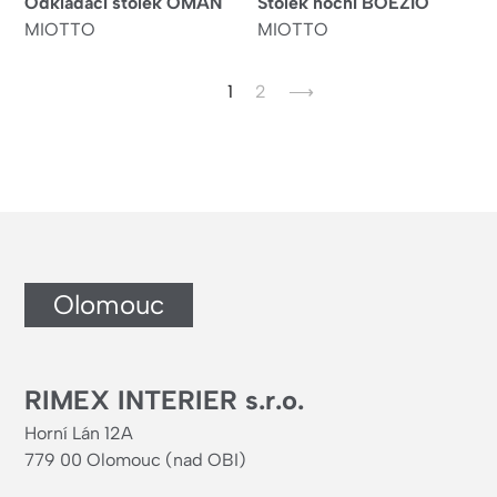
Odkládací stolek OMAN
Stolek noční BOEZIO
MIOTTO
MIOTTO
Aktuální
1
Page
2
Následující
⟶
stránka
stránka
Olomouc
RIMEX INTERIER s.r.o.
Horní Lán 12A
779 00 Olomouc (nad OBI)