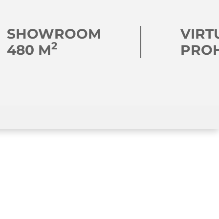
SHOWROOM
VIRT
2
480 M
PRO