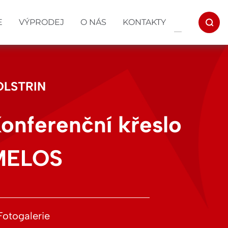
E
VÝPRODEJ
O NÁS
KONTAKTY
OLSTRIN
onferenční křeslo
MELOS
Fotogalerie