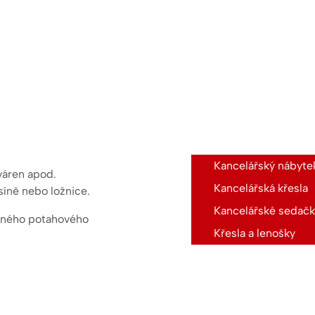
Kancelářský nábyte
váren apod.
Kancelářská křesla
síně nebo ložnice.
Kancelářské sedačk
vného potahového
Křesla a lenošky