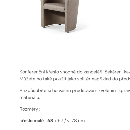
Konferenční křeslo vhodné do kanceláří, čekáren, ka
Můžete ho také použít jako solitér například do před
Přizpůsobíte si ho
vašim představám zvolením sprá
materiálu.
Rozměry :
křeslo
malé
-
68
x 57 / v. 78 cm