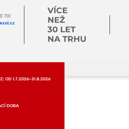
VÍCE
0 701
NEŽ
xol.cz
30 LET
NA TRHU
 OD 1.7.2026-31.8.2026
ACÍ DOBA