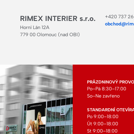
+420 737 26
RIMEX INTERIER s.r.o.
obchod@rime
Horní Lán 12A
779 00 Olomouc (nad OBI)
PRÁZDNINOVÝ PROVOZ:
Po–Pá 8:30–17:00
So–Ne zavřeno
STANDARDNÍ OTEVÍR
Po 9:00–18:00
Út 9:00–18:00
St 9:00–18:00