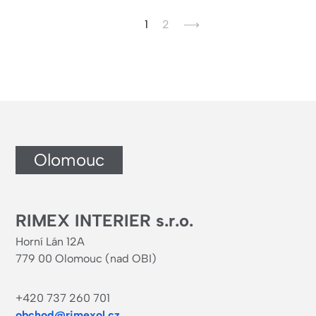
Aktuální
1
Page
2
Následující
⟶
stránka
stránka
Olomouc
RIMEX INTERIER s.r.o.
Horní Lán 12A
779 00 Olomouc (nad OBI)
+420 737 260 701
obchod@rimexol.cz