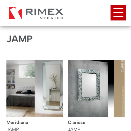
Přejít
k
hlavnímu
obsahu
JAMP
Meridiana
Clarisse
JAMP
JAMP