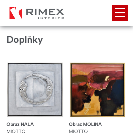
Přejít
k
hlavnímu
obsahu
Doplňky
Obraz NALA
Obraz MOLINA
MIOTTO
MIOTTO