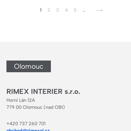
Aktuální
1
Page
2
Page
3
Page
4
Page
5
…
Následující
⟶
stránka
stránka
Olomouc
RIMEX INTERIER s.r.o.
Horní Lán 12A
779 00 Olomouc (nad OBI)
+420 737 260 701
obchod@rimexol.cz