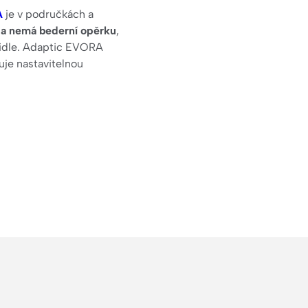
A
je v područkách a
a nemá bederní opěrku
,
 židle. Adaptic EVORA
je nastavitelnou