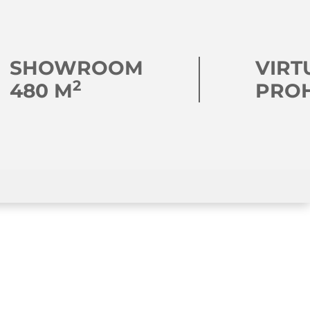
SHOWROOM
VIRT
2
480 M
PRO