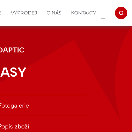
E
VÝPRODEJ
O NÁS
KONTAKTY
DAPTIC
EASY
Fotogalerie
Popis zboží