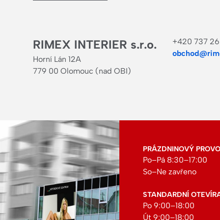
+420 737 26
RIMEX INTERIER s.r.o.
obchod@rime
Horní Lán 12A
779 00 Olomouc (nad OBI)
PRÁZDNINOVÝ PROVOZ:
Po–Pá 8:30–17:00
So–Ne zavřeno
STANDARDNÍ OTEVÍR
Po 9:00–18:00
Út 9:00–18:00