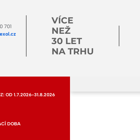
VÍCE
0 701
NEŽ
xol.cz
30 LET
NA TRHU
 OD 1.7.2026-31.8.2026
ACÍ DOBA