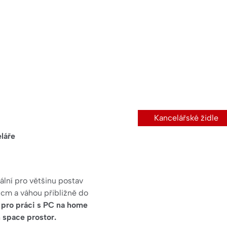
Kancelářské židle
láře
ální pro většinu postav
90 cm a váhou přibližně do
 pro práci s PC na home
 space prostor.